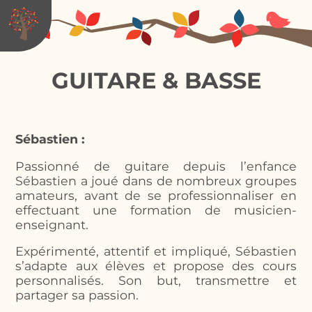
GUITARE & BASSE
Yoga
Sébastien :
Danse Afro Moderne
Passionné de guitare depuis l’enfance
Astronomie
Pilates
Sébastien a joué dans de nombreux groupes
Programmation de jeux vidéos
Sophrologie Relaxation Méditation
amateurs, avant de se professionnaliser en
Batterie
effectuant une formation de musicien-
Bébé Signes & Jeux de Sons
Guitare & Basse
enseignant.
Mosaïque
Chant & Coaching vocal
Expérimenté, attentif et impliqué, Sébastien
Atelier Arts Plastiques
Eveil Musical, Contes & Signes
s’adapte aux élèves et propose des cours
Les Samedis Créatifs
personnalisés. Son but, transmettre et
partager sa passion.
Programmation de jeux vidéos